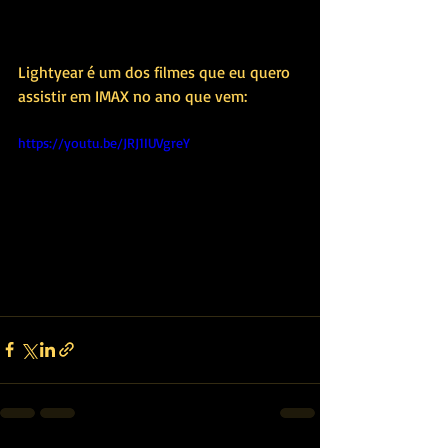
Lightyear é um dos filmes que eu quero 
assistir em IMAX no ano que vem:
https://youtu.be/JRJ1IUVgreY