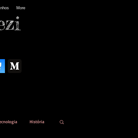
inhos
More
ezi
ecnologia
História