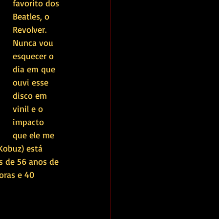
favorito dos 
Beatles, o 
Revolver. 
Nunca vou 
esquecer o 
dia em que 
ouvi esse 
disco em 
vinil e o 
impacto 
que ele me 
Kobuz) está 
s de 56 anos de 
oras e 40 