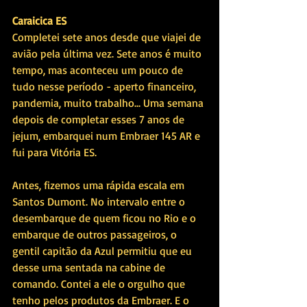
Caraicica ES
Completei sete anos desde que viajei de 
avião pela última vez. Sete anos é muito 
tempo, mas aconteceu um pouco de 
tudo nesse período - aperto financeiro, 
pandemia, muito trabalho... Uma semana 
depois de completar esses 7 anos de 
jejum, embarquei num Embraer 145 AR e 
fui para Vitória ES. 
Antes, fizemos uma rápida escala em 
Santos Dumont. No intervalo entre o 
desembarque de quem ficou no Rio e o 
embarque de outros passageiros, o 
gentil capitão da Azul permitiu que eu 
desse uma sentada na cabine de 
comando. Contei a ele o orgulho que 
tenho pelos produtos da Embraer. E o 