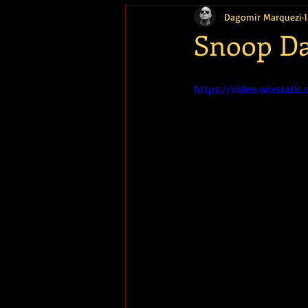
Dagomir Marquezi
Memória
Snoop D
https://video.wixstat