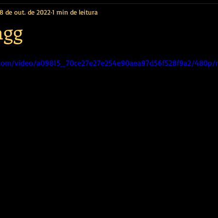
18 de out. de 2022
1 min de leitura
agg
ic.com/video/a09815_70ce27e27e254e90aea97d56f528f9a2/480p/