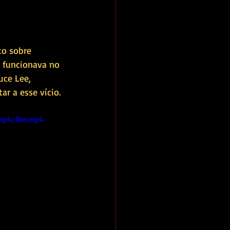
to sobre 
l funcionava no 
ce Lee, 
ar a esse vício.
mp4/file.mp4