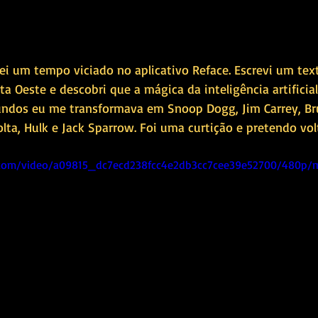
i um tempo viciado no aplicativo Reface. Escrevi um tex
ta Oeste e descobri que a mágica da inteligência artificia
undos eu me transformava em Snoop Dogg, Jim Carrey, Bru
ta, Hulk e Jack Sparrow. Foi uma curtição e pretendo volt
ic.com/video/a09815_dc7ecd238fcc4e2db3cc7cee39e52700/480p/