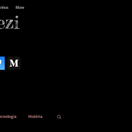
inhos
More
ezi
ecnologia
História