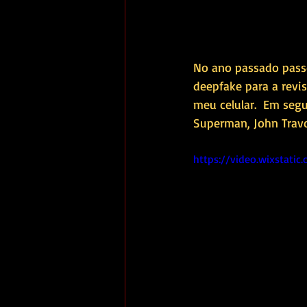
No ano passado passe
deepfake para a revis
meu celular.  Em seg
Superman, John Travol
https://video.wixstat