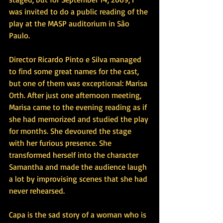
was invited to do a public reading of the 
play at the MASP auditorium in São 
Paulo.
Director Ricardo Pinto e Silva managed 
to find some great names for the cast, 
but one of them was exceptional: Marisa 
Orth. After just one afternoon meeting, 
Marisa came to the evening reading as if 
she had memorized and studied the play 
for months. She devoured the stage 
with her furious presence. She 
transformed herself into the character 
Samantha and made the audience laugh 
a lot by improvising scenes that she had 
never rehearsed.
Capa is the sad story of a woman who is 