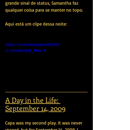
grande sinal de status, Samantha faz 
qualquer coisa para se manter no topo.
Aqui está um clipe dessa noite:
https://youtu.be/pSjpInWDyNI?
si=k4HWivQZ8_fXYa-R
A Day in the Life: 
September 14, 2009
Capa was my second play. It was never 
staged, but for September 14, 2009, I 