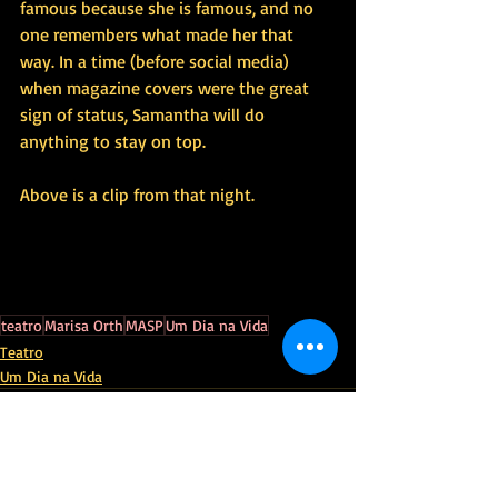
famous because she is famous, and no 
one remembers what made her that 
way. In a time (before social media) 
when magazine covers were the great 
sign of status, Samantha will do 
anything to stay on top.
Above is a clip from that night.
teatro
Marisa Orth
MASP
Um Dia na Vida
Teatro
Um Dia na Vida