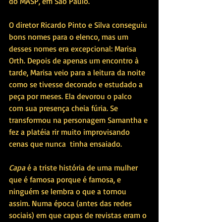
do MASP, em São Paulo. 
O diretor Ricardo Pinto e Silva conseguiu 
bons nomes para o elenco, mas um 
desses nomes era excepcional: Marisa 
Orth. Depois de apenas um encontro à 
tarde, Marisa veio para a leitura da noite 
como se tivesse decorado e estudado a 
peça por meses. Ela devorou o palco 
com sua presença cheia fúria. Se 
transformou na personagem Samantha e 
fez a platéia rir muito improvisando 
cenas que nunca  tinha ensaiado.
Capa
 é a triste história de uma mulher 
que é famosa porque é famosa, e 
ninguém se lembra o que a tornou 
assim. Numa época (antes das redes 
sociais) em que capas de revistas eram o 