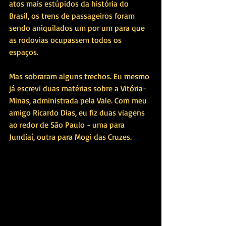
atos mais estúpidos da história do 
Brasil, os trens de passageiros foram 
sendo aniquilados um por um para que 
as rodovias ocupassem todos os 
espaços.
Mas sobraram alguns trechos. Eu mesmo 
já escrevi duas matérias sobre a Vitória-
Minas, administrada pela Vale. Com meu 
amigo Ricardo Dias, eu fiz duas viagens 
ao redor de São Paulo - uma para 
Jundiaí, outra para Mogi das Cruzes. 