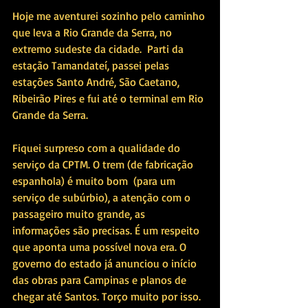
Hoje me aventurei sozinho pelo caminho 
que leva a Rio Grande da Serra, no 
extremo sudeste da cidade.  Parti da 
estação Tamandateí, passei pelas 
estações Santo André, São Caetano, 
Ribeirão Pires e fui até o terminal em Rio 
Grande da Serra.
Fiquei surpreso com a qualidade do 
serviço da CPTM. O trem (de fabricação 
espanhola) é muito bom  (para um 
serviço de subúrbio), a atenção com o 
passageiro muito grande, as 
informações são precisas. É um respeito 
que aponta uma possível nova era. O 
governo do estado já anunciou o início 
das obras para Campinas e planos de 
chegar até Santos. Torço muito por isso.