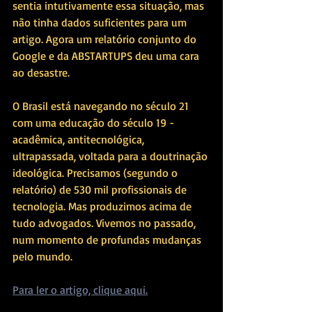
sentia intutivamente essa situação, mas 
não tinha dados suficientes para um 
artigo. Agora um relatório conjunto do 
Google e da ABSTARTUPS deu uma cara 
ao desastre.
O Brasil está navegando no século 21 
com uma educação do século 19 - 
acadêmica, antitecnológica, 
ultrapassada, voltada para a doutrinação 
ideológica. Precisamos (segundo o 
relatório) de 530 mil profissionais de 
tecnologia. Mas produzimos acima de 
tudo advogados. Vivemos no passado, 
num momento de profundas mudanças 
pelo mundo. 
Para ler o artigo, clique aqui.