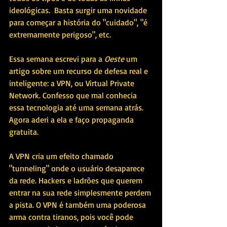
ideológicas.  Basta surgir uma novidade 
para começar a história do "cuidado", "é 
extremamente perigoso", etc.
Essa semana escrevi para a 
Oeste
 um 
artigo sobre um recurso de defesa real e 
inteligente: a VPN, ou Virtual Private 
Network. Confesso que mal conhecia 
essa tecnologia até uma semana atrás. 
Agora aderi a ela e faço propaganda 
gratuita.
A VPN cria um efeito chamado 
"tunneling" onde o usuário desaparece 
da rede. Hackers e ladrões que querem 
entrar na sua rede simplesmente perdem 
a pista. O VPN é também uma poderosa 
arma contra tiranos, pois você pode 