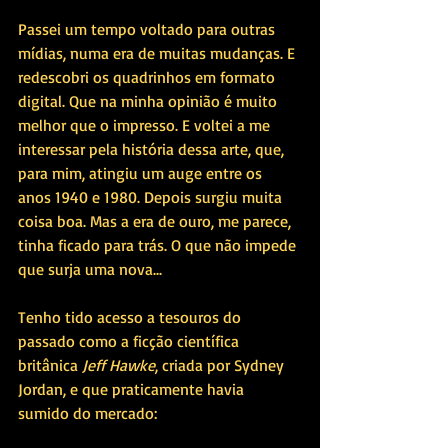
Passei um tempo voltado para outras 
mídias, numa era de muitas mudanças. E 
redescobri os quadrinhos em formato 
digital. Que na minha opinião é muito 
melhor que o impresso. E voltei a me 
interessar pela história dessa arte, que, 
para mim, atingiu um auge entre os 
anos 1940 e 1980. Depois surgiu muita 
coisa boa. Mas a era de ouro, me parece, 
tinha ficado para trás. O que não impede 
que surja uma nova...
Tenho tido acesso a tesouros do 
passado como a ficção científica 
britânica 
Jeff Hawke
, criada por Sydney 
Jordan, e que praticamente havia 
sumido do mercado: