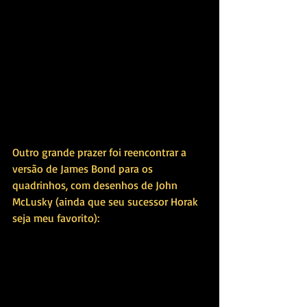
Outro grande prazer foi reencontrar a 
versão de James Bond para os 
quadrinhos, com desenhos de John 
McLusky (ainda que seu sucessor Horak 
seja meu favorito):