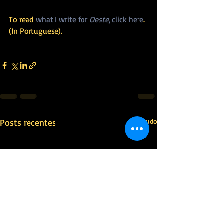
To read 
what I write for 
Oeste
, click here
. 
(In Portuguese).
Posts recentes
Ver tudo