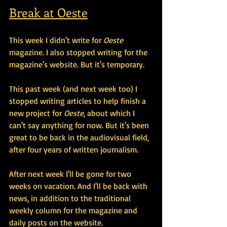
Break at Oeste
This week I didn't write for 
Oeste
magazine. I also stopped writing for the 
magazine's website. But it's temporary.
This past week (and next week too) I 
stopped writing articles to help finish a 
new project for 
Oeste
, about which I 
can't say anything for now. But it's been 
great to be back in the audiovisual field, 
after four years of written journalism.
After next week I'll be gone for two 
weeks on vacation. And I'll be back with 
news, in addition to the traditional 
weekly column for the magazine and 
daily posts on the website.