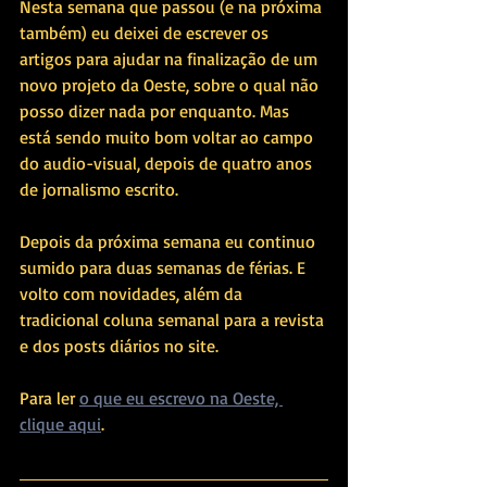
Nesta semana que passou (e na próxima 
também) eu deixei de escrever os 
artigos para ajudar na finalização de um 
novo projeto da Oeste, sobre o qual não 
posso dizer nada por enquanto. Mas 
está sendo muito bom voltar ao campo 
do audio-visual, depois de quatro anos 
de jornalismo escrito. 
Depois da próxima semana eu continuo 
sumido para duas semanas de férias. E 
volto com novidades, além da 
tradicional coluna semanal para a revista 
e dos posts diários no site.
Para ler 
o que eu escrevo na Oeste, 
clique aqui
.