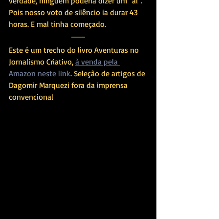
verdade, ninguém poderia dizer um "ai". 
Pois nosso voto de silêncio ia durar 43 
horas. E mal tinha começado.
Este é um trecho do livro Aventuras no 
Jornalismo Criativo, 
à venda pela 
Amazon neste link
. Seleção de artigos de 
Dagomir Marquezi fora da imprensa 
convencional