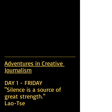
Adventures in Creative 
Journalism
DAY 1 - FRIDAY
"Silence is a source of 
great strength."
Lao-Tse