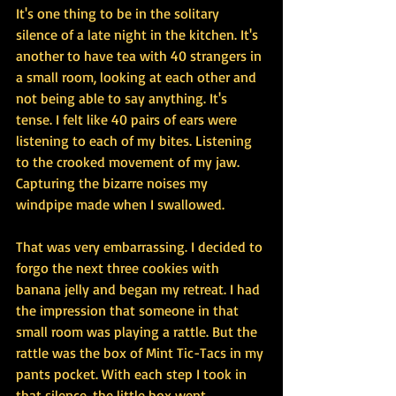
It's one thing to be in the solitary 
silence of a late night in the kitchen. It's 
another to have tea with 40 strangers in 
a small room, looking at each other and 
not being able to say anything. It's 
tense. I felt like 40 pairs of ears were 
listening to each of my bites. Listening 
to the crooked movement of my jaw. 
Capturing the bizarre noises my 
windpipe made when I swallowed.
That was very embarrassing. I decided to 
forgo the next three cookies with 
banana jelly and began my retreat. I had 
the impression that someone in that 
small room was playing a rattle. But the 
rattle was the box of Mint Tic-Tacs in my 
pants pocket. With each step I took in 
that silence, the little box went 