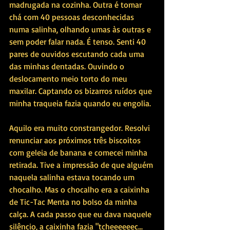
madrugada na cozinha. Outra é tomar 
chá com 40 pessoas desconhecidas 
numa salinha, olhando umas às outras e 
sem poder falar nada. É tenso. Senti 40 
pares de ouvidos escutando cada uma 
das minhas dentadas. Ouvindo o 
deslocamento meio torto do meu 
maxilar. Captando os bizarros ruídos que 
minha traqueia fazia quando eu engolia.
Aquilo era muito constrangedor. Resolvi 
renunciar aos próximos três biscoitos 
com geleia de banana e comecei minha 
retirada. Tive a impressão de que alguém 
naquela salinha estava tocando um 
chocalho. Mas o chocalho era a caixinha 
de Tic-Tac Menta no bolso da minha 
calça. A cada passo que eu dava naquele 
silêncio, a caixinha fazia "tcheeeeeec... 