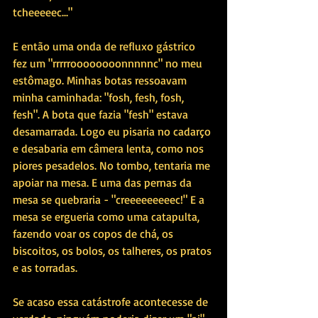
tcheeeeec..."
E então uma onda de refluxo gástrico 
fez um "rrrrroooooooonnnnnc" no meu 
estômago. Minhas botas ressoavam 
minha caminhada: "fosh, fesh, fosh, 
fesh". A bota que fazia "fesh" estava 
desamarrada. Logo eu pisaria no cadarço 
e desabaria em câmera lenta, como nos 
piores pesadelos. No tombo, tentaria me 
apoiar na mesa. E uma das pernas da 
mesa se quebraria - "creeeeeeeeec!" E a 
mesa se ergueria como uma catapulta, 
fazendo voar os copos de chá, os 
biscoitos, os bolos, os talheres, os pratos 
e as torradas.
Se acaso essa catástrofe acontecesse de 