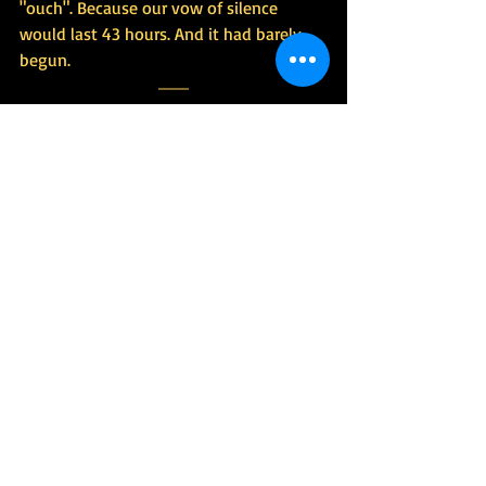
"ouch". Because our vow of silence 
would last 43 hours. And it had barely 
begun.
This is an excerpt from the book 
Adventures in Creative Journalism, 
available on Amazon at this link (in 
Portuguese)
. A selection of articles by 
Dagomir Marquezi outside the 
mainstream press
Jornalismo
Livros Dagomir Marquezi
Livros DM
Posts recentes
Ver tudo