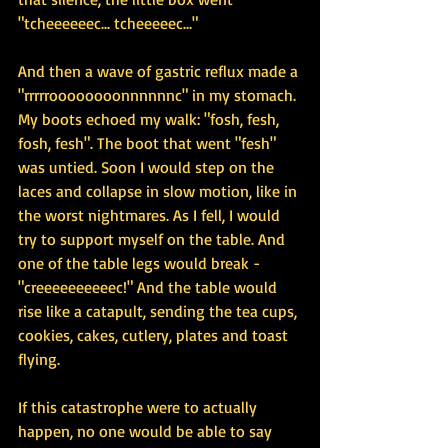
"tcheeeeeec... tcheeeeec..."
And then a wave of gastric reflux made a 
"rrrrroooooooonnnnnnc" in my stomach. 
My boots echoed my walk: "fosh, fesh, 
fosh, fesh". The boot that went "fesh" 
was untied. Soon I would step on the 
laces and collapse in slow motion, like in 
the worst nightmares. As I fell, I would 
try to support myself on the table. And 
one of the table legs would break - 
"creeeeeeeeeec!" And the table would 
rise like a catapult, sending the tea cups, 
cookies, cakes, cutlery, plates and toast 
flying.
If this catastrophe were to actually 
happen, no one would be able to say 