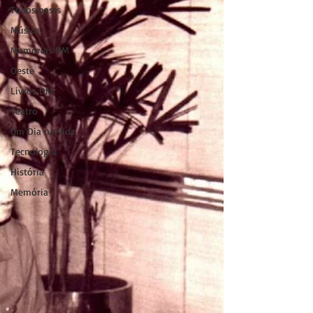
Todos posts
Música
Memórias DM
Oeste
Livros DM
Teatro
Um Dia na Vida
Tecnologia
História
Memória