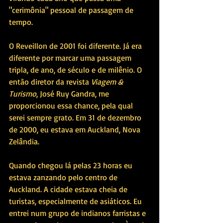
"cerimônia" pessoal de passagem de 
tempo.
O Reveillon de 2001 foi diferente. Já era 
diferente por marcar uma passagem 
tripla, de ano, de século e de milênio. O 
então diretor da revista 
Viagem & 
Turismo
, José Ruy Gandra, me 
proporcionou essa chance, pela qual 
serei sempre grato. Em 31 de dezembro 
de 2000, eu estava em Auckland, Nova 
Zelândia. 
Quando chegou lá pelas 23 horas eu 
estava zanzando pelo centro de 
Auckland. A cidade estava cheia de 
turistas, especialmente de asiáticos. Eu 
entrei num grupo de indianos farristas e 