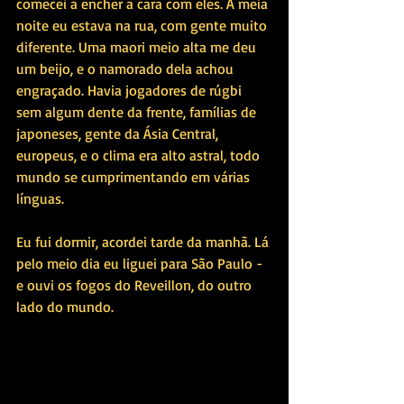
comecei a encher a cara com eles. À meia 
noite eu estava na rua, com gente muito 
diferente. Uma maori meio alta me deu 
um beijo, e o namorado dela achou 
engraçado. Havia jogadores de rúgbi 
sem algum dente da frente, famílias de 
japoneses, gente da Ásia Central, 
europeus, e o clima era alto astral, todo 
mundo se cumprimentando em várias 
línguas. 
Eu fui dormir, acordei tarde da manhã. Lá 
pelo meio dia eu liguei para São Paulo - 
e ouvi os fogos do Reveillon, do outro 
lado do mundo.