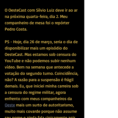
O OesteCast com Sílvio Luiz deve ir ao ar 
na próxima quarta-feira, dia 2. Meu 
companheiro de mesa foi o repórter 
Pedro Costa.
PS - Hoje, dia 26 de março, seria o dia de 
disponibilizar mais um episódio do 
OesteCast. Mas estamos sob censura do 
YouTube e não podemos subir nenhum 
vídeo. Bem na semana que antecede a 
votação do segundo turno. Coincidência, 
não? A razão para a suspensão é frágil 
demais. Eu, que iniciei minha carreira sob 
a censura do regime militar, agora 
enfrento com meus companheiros da 
Oeste
 mais um surto de autoritarismo, 
muito mais covarde porque não assume 
seu nome e ainda fala cinicamente agir 