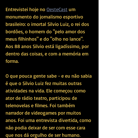
Entrevistei hoje no 
OesteCast
 um 
monumento do jornalismo esportivo 
brasileiro: o imortal Silvio Luiz, o rei dos 
bordões, o homem do "pelo amor dos 
meus filhinhos" e do "olho no lance". 
Aos 88 anos Silvio está ligadíssimo, por 
dentro das coisas, e com a memória em 
forma. 
O que pouca gente sabe - e eu não sabia 
é que o Silvio Luiz fez muitas outras 
atividades na vida. Ele começou como 
ator de rádio teatro, participou de 
telenovelas e filmes. Foi também 
narrador de videogames por muitos 
anos. Foi uma entrevista divertida, como 
não podia deixar de ser com esse cara 
que nos dá orgulho de ser humano.