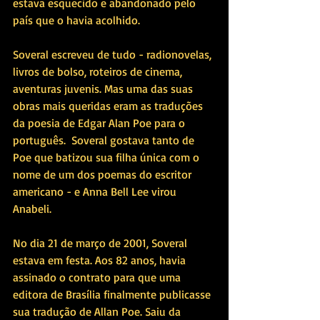
estava esquecido e abandonado pelo 
país que o havia acolhido. 
Soveral escreveu de tudo - radionovelas, 
livros de bolso, roteiros de cinema, 
aventuras juvenis. Mas uma das suas 
obras mais queridas eram as traduções 
da poesia de Edgar Alan Poe para o 
português.  Soveral gostava tanto de 
Poe que batizou sua filha única com o 
nome de um dos poemas do escritor 
americano - e Anna Bell Lee virou 
Anabeli.
No dia 21 de março de 2001, Soveral 
estava em festa. Aos 82 anos, havia 
assinado o contrato para que uma 
editora de Brasília finalmente publicasse 
sua tradução de Allan Poe. Saiu da 