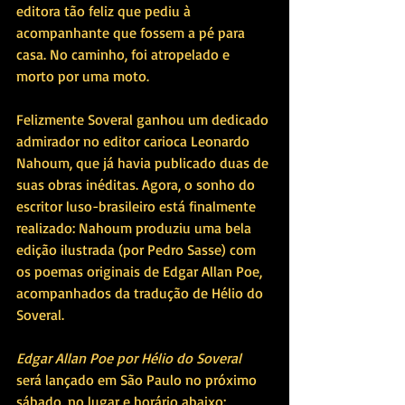
editora tão feliz que pediu à 
acompanhante que fossem a pé para 
casa. No caminho, foi atropelado e 
morto por uma moto. 
Felizmente Soveral ganhou um dedicado 
admirador no editor carioca Leonardo 
Nahoum, que já havia publicado duas de 
suas obras inéditas. Agora, o sonho do 
escritor luso-brasileiro está finalmente 
realizado: Nahoum produziu uma bela 
edição ilustrada (por Pedro Sasse) com 
os poemas originais de Edgar Allan Poe, 
acompanhados da tradução de Hélio do 
Soveral.
Edgar Allan Poe por Hélio do Soveral
será lançado em São Paulo no próximo 
sábado, no lugar e horário abaixo: