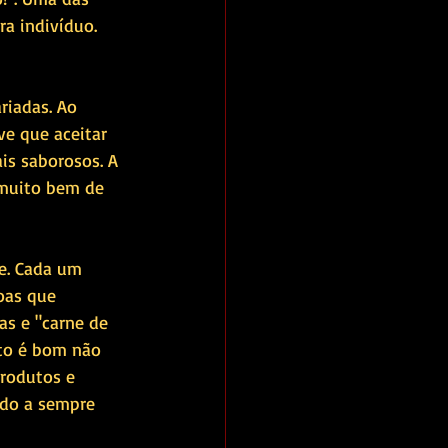
ra indivíduo. 
riadas. Ao 
ve que aceitar 
is saborosos. A 
muito bem de 
e. Cada um 
oas que 
s e "carne de 
nto é bom não 
rodutos e 
ndo a sempre 