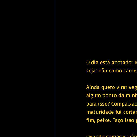
O dia está anotado: 1
seja: não como carne 
Ainda quero virar ve
algum ponto da minha
para isso? Compaixão
maturidade fui corta
fim, peixe. Faço isso 
Quando comecei, vári