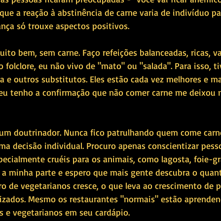
que a reação à abstinência de carne varia de indivíduo pa
ça só trouxe aspectos positivos. 
ito bem, sem carne. Faço refeições balanceadas, ricas, va
o folclore, eu não vivo de "mato" ou "salada". Para isso, ti
a e outros substitutos. Eles estão cada vez melhores e ma
eu tenho a confirmação que não comer carne me deixou 
 um doutrinador. Nunca fico patrulhando quem come carn
ma decisão individual. Procuro apenas conscientizar pess
cialmente cruéis para os animais, como lagosta, foie-gra
aço a minha parte e espero que mais gente descubra o qua
o de vegetarianos cresce, o que leva ao crescimento de p
lizados. Mesmo os restaurantes "normais" estão aprende
os e vegetarianos em seu cardápio.