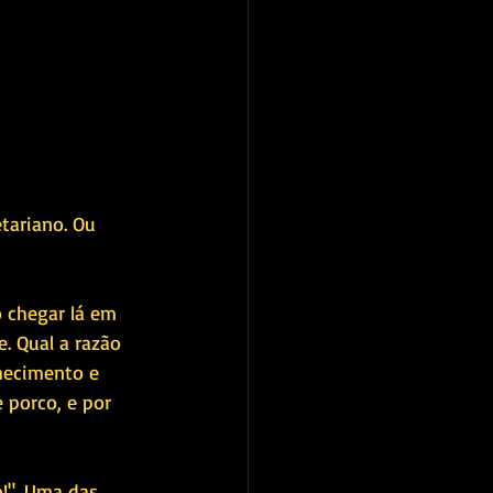
tariano. Ou 
 chegar lá em 
 Qual a razão 
hecimento e 
 porco, e por 
!". Uma das 