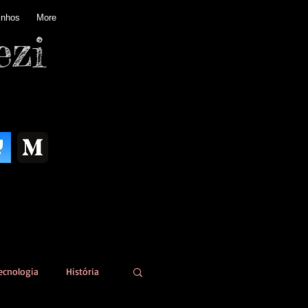
inhos
More
ezi
ecnologia
História