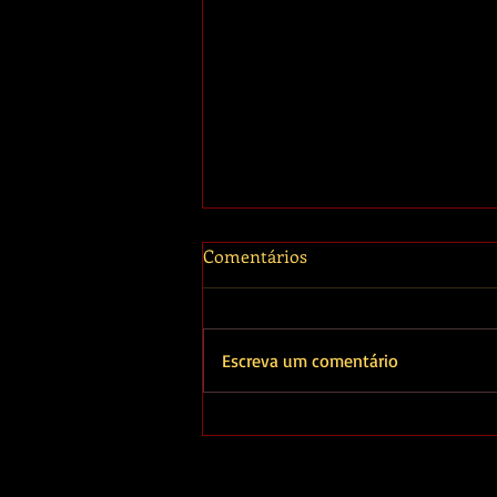
Comentários
Escreva um comentário
O outro lado de João
Signorelli