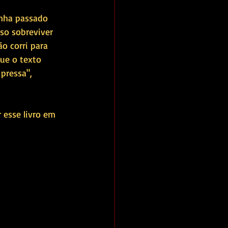
inha passado 
so sobreviver 
o corri para 
que o texto 
pressa", 
esse livro em 