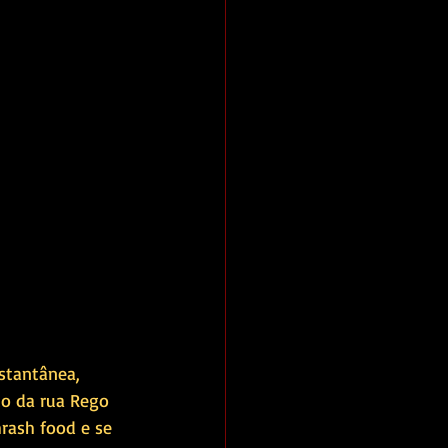
stantânea, 
to da rua Rego 
rash food e se 