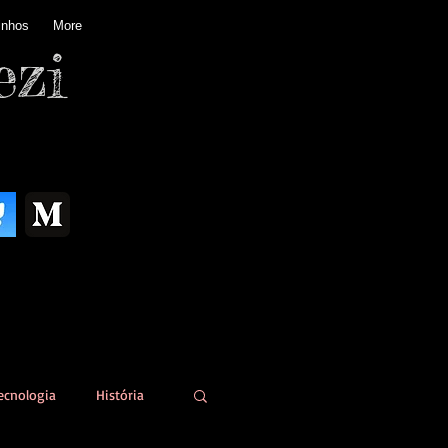
inhos
More
ezi
ecnologia
História