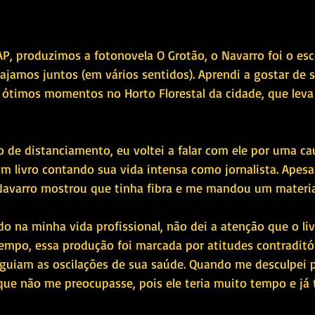
P, produzimos a fotonovela O Grotão, o Navarro foi o esc
Viajamos juntos (em vários sentidos). Aprendi a gostar de s
 ótimos momentos no Horto Florestal da cidade, que lev
 de distanciamento, eu voltei a falar com ele por uma cau
um livro contando sua vida intensa como jornalista. Apesa
o Navarro mostrou que tinha fibra e me mandou um material
o na minha vida profissional, não dei a atenção que o li
mpo, essa produção foi marcada por atitudes contraditór
eguiam as oscilações de sua saúde. Quando me desculpei p
 que não me preocupasse, pois ele teria muito tempo e já 