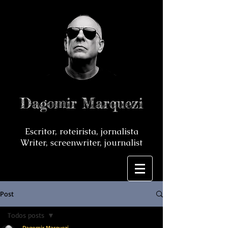
Dagomir Marquezi
Escritor, roteirista, jornalista
Writer, screenwriter, journalist
Post
Todos posts
Dagomir Marquezi