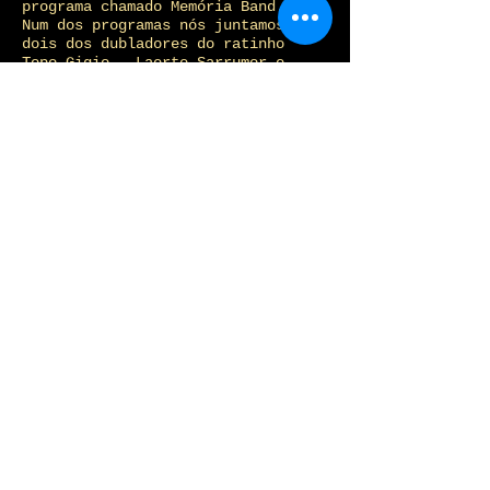
programa chamado Memória Band.
Num dos programas nós juntamos
dois dos dubladores do ratinho
Topo Gigio - Laerte Sarrumor e
Cassiano Ricardo. Depois da
reportagem, Cassiano Ricardo,
um grande ator, resolveu
improvisar a dublagem de um
filme imaginário daqueles que
a gente via na Sessão da Tarde
dos anos 1960. O resultado,
para quem conheceu essa época,
é perfeito.
Jirí Wehle - 2011
Praga oferece muitas lindas