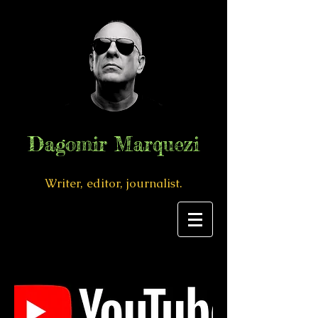
Dagomir Marquezi
Writer, editor, journalist.