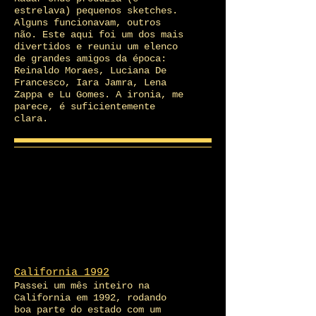
estrelava) pequenos sketches.
Alguns funcionavam, outros
não. Este aqui foi um dos mais
divertidos e reuniu um elenco
de grandes amigos da época:
Reinaldo Moraes, Luciana De
Francesco, Iara Jamra, Lena
Zappa e Lu Gomes. A ironia, me
parece, é suficientemente
clara.
California 1992
Passei um mês inteiro na
California em 1992, rodando
boa parte do estado com um