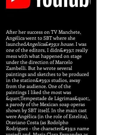
After her success on TV Manchete,
Angélica went to SBT where she
launched
Angelica&#39;s house
. I was
one of the editors, I didn&#39;t really
mess with what happened on stage
under the direction of Marcelo
Zambelli. But he wrote several
paintings and sketches to be produced
in the station&#39;s studios, away
from the audience. One of the
paintings I liked the most was
&quot;Tempestade de Lágrimas&quot;,
a parody of the Mexican soap operas
shown by SBT itself. In the main cast
were Angélica (in the role of Estelita),
Otaviano Costa (as Rodolpho
Rodriguez - the character&#39;s name
varied) and Maria Clara Fernandez as