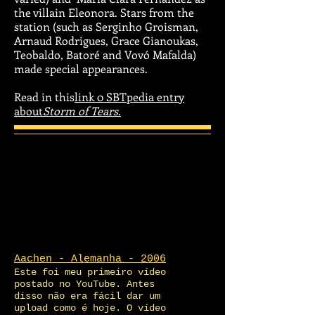
the villain Eleonora. Stars from the
station (such as Serginho Groisman,
Arnaud Rodrigues, Grace Gianoukas,
Teobaldo, Batoré and Vovó Mafalda)
made special appearances.
Read in this
link 0 SBTpedia entry
about
Storm of Tears
.
Aachen - Alemanha - 2006
Este foi meu primeiro vídeo
postado no YouTube. Antes
disso não era fácil dar um
upload como é hoje. O vídeo