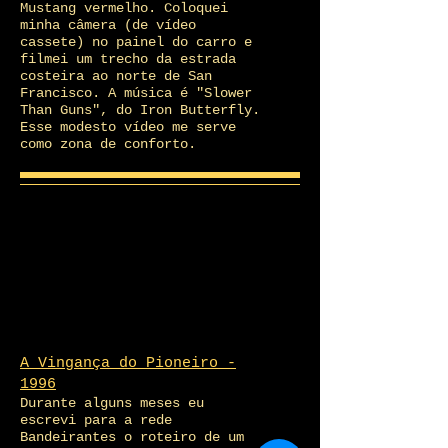
Mustang vermelho. Coloquei
minha câmera (de vídeo
cassete) no painel do carro e
filmei um trecho da estrada
costeira ao norte de San
Francisco. A música é "Slower
Than Guns", do Iron Butterfly.
Esse modesto vídeo me serve
como zona de conforto.
A Vingança do Pioneiro -
1996
Durante alguns meses eu
escrevi para a rede
Bandeirantes o roteiro de um