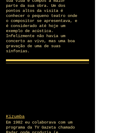
sua vida e compôs a maior
parte da sua obra. Um dos
pontos altos da visita é
conhecer o pequeno teatro onde
o compositor se apresentava, e
é considerado até hoje um
exemplo de acústica.
Infelizmente não havia um
concerto ao vivo, mas uma boa
gravação de uma de suas
sinfonias.
Kizumba
Em 1982 eu colaborava com um
programa da TV Gazeta chamado
Radar onde produzia (e